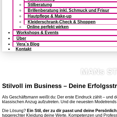
Stilberatung
Brillenberatung inkl. Schmuck und Frisur
Hautpflege & Make-up
Kleiderschrank-Check & Shoppen
Online perfekt wirken
Workshops & Events
Über
Vera´s Blog
Kontakt
MANs STY
Stilvoll im Business – Deine Erfolgss
Als Geschäftsmann weißt du: Der erste Eindruck zählt – und dein
klassischen Anzug aufzutreten. Und die neuesten Modetrends si
Die Lösung?
Ein Stil, der zu dir passt und deine Persön­lichk
typgerechter Kleidung deine Werte, Kompe­tenzen und Profes­sio