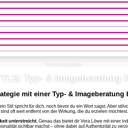
Vera Löwe präsentiert:
LE: Typ- & Imageberatung f
trategie mit einer Typ- & Imageberatung
 Stil spricht für dich, noch bevor du ein Wort sagst. Aber stilvo
nd oft weit entfernt von der Wirkung, die du erzielen möchtest.
eit unter­streicht.
Genau das bietet dir Vera Löwe mit einer indi
n­alität sichtbar machst – ohne dabei auf Authen­tizität zu verzi