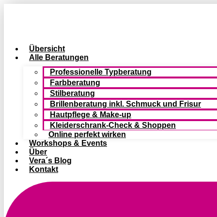
Zum
Inhalt
springen
Übersicht
Alle Beratungen
Professionelle Typberatung
Farbberatung
Stilberatung
Brillenberatung inkl. Schmuck und Frisur
Hautpflege & Make-up
Kleiderschrank-Check & Shoppen
Online perfekt wirken
Workshops & Events
Über
Vera´s Blog
Kontakt