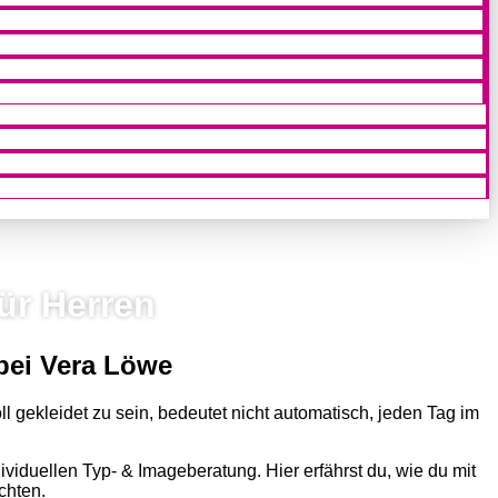
ür Herren
 bei Vera Löwe
ll gekleidet zu sein, bedeutet nicht automa­tisch, jeden Tag im
vidu­ellen Typ- & Image­ber­atung. Hier erfährst du, wie du mit
chten.