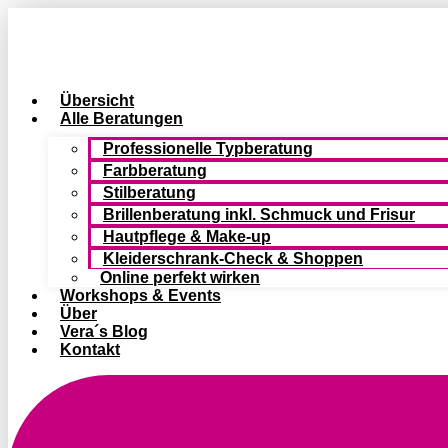
Zum
Inhalt
springen
Übersicht
Alle Beratungen
Professionelle Typberatung
Farbberatung
Stilberatung
Brillenberatung inkl. Schmuck und Frisur
Hautpflege & Make-up
Kleiderschrank-Check & Shoppen
Online perfekt wirken
Workshops & Events
Über
Vera´s Blog
Kontakt