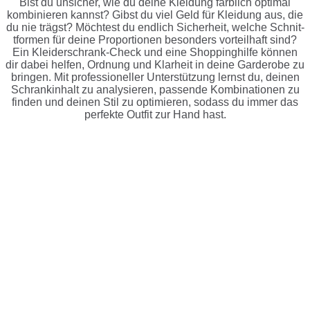
Bist du unsicher, wie du deine Kleidung farblich optimal
kombinieren kannst? Gibst du viel Geld für Kleidung aus, die
du nie trägst? Möchtest du endlich Sicherheit, welche Schnit­
tformen für deine Propor­tionen besonders vorteilhaft sind?
Ein Kleider­schrank-Check und eine Shoppinghilfe können
dir dabei helfen, Ordnung und Klarheit in deine Garderobe zu
bringen. Mit profes­sioneller Unter­stützung lernst du, deinen
Schrank­inhalt zu analysieren, passende Kombi­na­tionen zu
finden und deinen Stil zu optimieren, sodass du immer das
perfekte Outfit zur Hand hast.