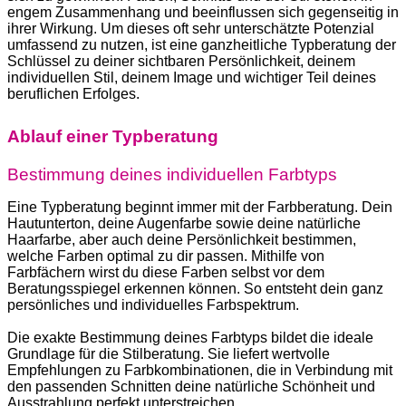
engem Zusam­menhang und beein­flussen sich gegen­seitig in
ihrer Wirkung. Um dieses oft sehr unter­schätzte Potenzial
umfassend zu nutzen, ist eine ganzheitliche Typber­atung der
Schlüssel zu deiner sicht­baren Persön­lichkeit, deinem
individu­ellen Stil, deinem Image und wichtiger Teil deines
beruflichen Erfolges.
Ablauf einer Typberatung
Bestimmung deines individuellen Farbtyps
Eine Typber­atung beginnt immer mit der Farbber­atung. Dein
Hautun­terton, deine Augen­farbe sowie deine natür­liche
Haarfarbe, aber auch deine Persön­lichkeit bestimmen,
welche Farben optimal zu dir passen. Mithilfe von
Farbfächern wirst du diese Farben selbst vor dem
Beratungsspiegel erkennen können. So entsteht dein ganz
persön­liches und individu­elles Farbspektrum.
Die exakte Bestimmung deines Farbtyps bildet die ideale
Grundlage für die Stilber­atung. Sie liefert wertvolle
Empfehlungen zu Farbkom­bi­na­tionen, die in Verbindung mit
den passenden Schnitten deine natür­liche Schönheit und
Ausstrahlung perfekt unter­stre­ichen.