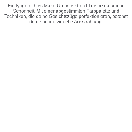
Ein typgerechtes Make-Up unter­streicht deine natür­liche
Schönheit. Mit einer abges­timmten Farbpalette und
Techniken, die deine Gesicht­szüge perfek­tion­ieren, betonst
du deine individuelle Ausstrahlung.